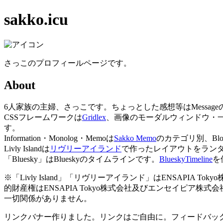
sakko.icu
さっこのプロフィールページです。
About
6人家族の主婦、さっこです。ちょっとした感想等はMessag
CSSフレームワークは
Gridlex
、画像のモーダルウィンドウ・
す。
Information・Monolog・Memoは
Sakko Memo
のカテゴリ別、Blo
Livly Islandは
リヴリーアイランド
で作ったレイアウトをラン
「Bluesky」はBlueskyのタイムラインです。
BlueskyTimeline
を
※「Livly Island」「リヴリーアイランド」はENSAPIA
的財産権はENSAPIA Tokyo株式会社及びエンセイピア株式会
一切関係がありません。
リンクバナー作りました。リンクはご自由に。フィードバッ