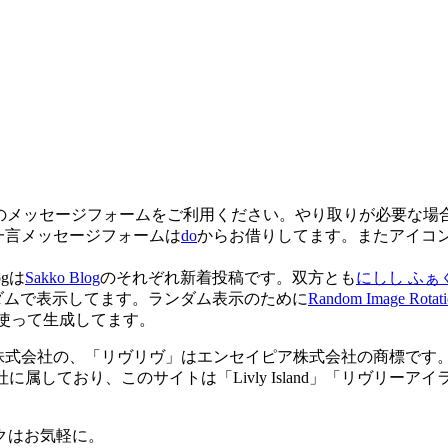
eのメッセージフォームをご利用ください。やり取りが必要な場合は
一言メッセージフォームは
do
からお借りしてます。またアイコ
gは
Sakko Blog
のそれぞれ新着投稿です。双方とも
にしし ふぁ
ダムで表示してます。ランダム表示のために
Random Image Rotat
使って生成してます。
 Tokyo株式会社の、「リヴリヴ」はエンセイピア株式会社の商標です。
社に属しており、このサイトは「Livly Island」「リヴリーアイ
クはお気軽に。