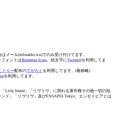
メール(info
sakko.icu
)でのみ受け付けてます。
ンフォントは
Bootstrap Icons
、絵文字に
Twemoji
を利用してま
くとりー
配布の
てがろぐ
を利用してます。(敬称略)
ion
を利用してます。
「Livly Island」「リヴリヴ」に関わる著作権その他一切の知
ランド」「リヴリヴ」及びENSAPIA Tokyo、エンセイピアとは